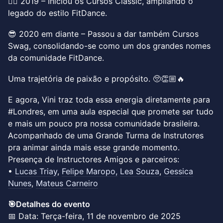
👯‍♀ 2019 – Iniciou os Cursos Classic, ampliando o
legado do estilo FitDance.
😎 2020 em diante – Passou a dar também Cursos
Swag, consolidando-se como um dos grandes nomes
da comunidade FitDance.
Uma trajetória de paixão e propósito. 🥺👏🏼🔥
E agora, Vini traz toda essa energia diretamente para
#Londres, em uma aula especial que promete ser tudo
e mais um pouco pra nossa comunidade brasileira.
Acompanhado de uma Grande Turma de Instrutores
pra animar ainda mais esse grande momento.
Presença de Instructores Amigos e parceiros:
​•
Lucas Triay
,
Felipe Maropo,
Lea Souza
,
Gessica
Nunes
,
Mateus Carneiro
🎯Detalhes do evento
📅 Data: Terça-feira, 11 de novembro de 2025