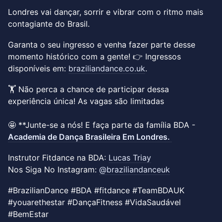
Londres vai dançar, sorrir e vibrar com o ritmo mais
contagiante do Brasil.
Garanta o seu ingresso e venha fazer parte desse
momento histórico com a gente! 👉 Ingressos
disponíveis em:
braziliandance.co.uk
.
🏋️ Não perca a chance de participar dessa
experiência única! As vagas são limitadas
🤩 **Junte-se a nós! E faça parte da família BDA -
Academia de Dança Brasileira Em Londres.
Instrutor Fitdance na BDA:
Lucas Triay
Nos Siga No Instagram:
@braziliandanceuk
#BrazilianDance #BDA #fitdance #TeamBDAUK
#youarethestar #DançaFitness #VidaSaudável
#BemEstar