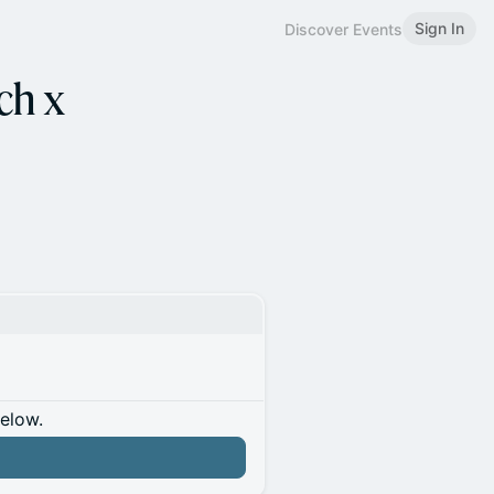
Sign In
Discover Events
ch x
below.
n