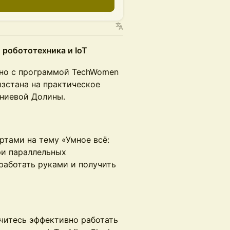
 робототехника и IoT
но с программой TechWomen
зстана на практическое
мниевой Долины.
тами на тему «Умное всё:
ри параллельных
работать руками и получить
учитесь эффективно работать