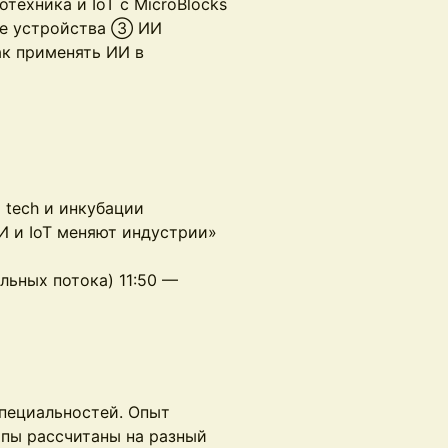
ехника и IoT с MicroBlocks
ие устройства ③ ИИ
ак применять ИИ в
 tech и инкубации
ИИ и IoT меняют индустрии»
льных потока) 11:50 —
специальностей. Опыт
пы рассчитаны на разный