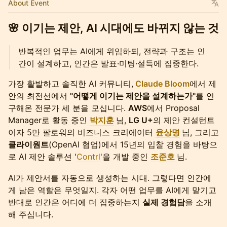
About Event
🌸
이기는 제안, AI 시대에도 바뀌지 않는 것
반복적인 업무는 AI에게 위임하되, 전략과 구조는 인
간이 설계하고, 인간은 발표·미팅·설득에 집중한다.
가장 활발하고 솔직한 AI 커뮤니티,
Claude Bloom
에서 제
안의 최전선에서
"어떻게 이기는 제안을 설계하는가"
를 연
구해온 전문가 세 분을 모십니다.
AWS
에서 Proposal
Manager로 활동 중인
박지훈
님,
LG U+
의 제안 컨설턴트
이자 5만 팔로워의 비즈니스 크리에이터
윤상명
님, 그리고
클라이원트
(OpenAI 협업)에서 15년의 입찰 경험을 바탕으
로 AI 제안 솔루션 '
Contrl
'을 개발 중인
조준호
님.
AI가 제안서를 자동으로 생성하는 시대. 그렇다면 인간에
게 남은 역할은 무엇일지. 각자 어떤 업무를 AI에게 맡기고
반대로 인간은 어디에 더 집중하는지
실제 경험담
을 소개
해 주십니다.