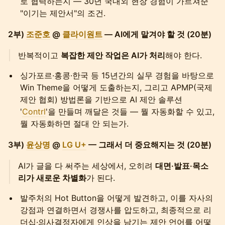
로 협력하는지 — 30년 국내외 현장 경험이 가르쳐준
"이기는 제안서"의 조건.
2부)
조준호
@
클라이원트
— AI에게 맡겨야 할 것 (20분)
반복적이고
복잡한 제안 작업은 AI가 처리
해야 한다.
싱가포르·홍콩·한국 등 15년간의 실무 경험을 바탕으로
Win Theme을 어떻게 도출하는지, 그리고 APMP(국제
제안 협회) 방법론을 기반으로 AI 제안 솔루션
'
Contrl
'을 만들며 깨달은 것들 — 뭘 자동화할 수 있고,
뭘 자동화하면 절대 안 되는가.
3부)
윤상명
@
LG U+
— 그래서 더 중요해지는 것 (20분)
AI가 글을 다 써주는 세상에서, 오히려
대면·발표·목소
리가 새로운 차별화
가 된다.
발주처의 Hot Button을 어떻게 발견하고, 이를 자사의
강점과 연결하면서 경쟁사를 압도하고, 최종적으로 리
더십·의사결정자에게 인상을 남기는 제안 언어를 어떻