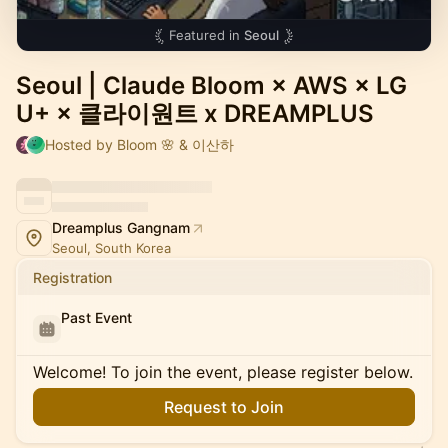
Featured in
Seoul
Seoul | Claude Bloom × AWS × LG
U+ × 클라이원트 x DREAMPLUS
Hosted by Bloom 🌸 & 이산하
Dreamplus Gangnam
Seoul, South Korea
Registration
Past Event
Welcome! To join the event, please register below.
Request to Join