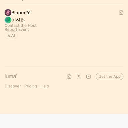
Bloom 🌸
이산하
Contact the Host
Report Event
AI
Get the App
Discover
Pricing
Help