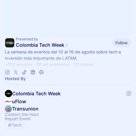
Presented by
Follow
Colombia Tech Week
La semana de eventos del 10 al 16 de agosto sobre tech e
inversión más importante de LATAM.
+150 eventos - 20 mil asistentes - 30 países.
colombiatechweek.co
|
Hosted By
colombiatechfest.co
Colombia Tech Week
uFlow
Transunion
Contact the Host
Report Event
Tech