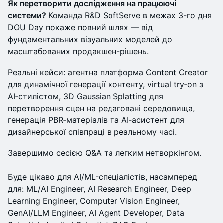
Як перетворити дослідження на працюючі
системи?
Команда R&D SoftServe в межах 3-го дня
DOU Day покаже повний шлях — від
фундаментальних візуальних моделей до
масштабованих продакшен-рішень.
Реальні кейси: агентна платформа Content Creator
для динамічної генерації контенту, virtual try‑on з
AI‑стилістом, 3D Gaussian Splatting для
перетворення сцен на редаговані середовища,
генерація PBR‑матеріалів та AI‑асистент для
дизайнерської співпраці в реальному часі.
Завершимо сесією Q&A та легким нетворкінгом.
Буде цікаво для AI/ML-спеціалістів, насамперед
для: ML/AI Engineer, AI Research Engineer, Deep
Learning Engineer, Computer Vision Engineer,
GenAI/LLM Engineer, AI Agent Developer, Data