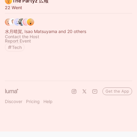
The Partyz 広報
22 Went
水月晴賀, Isao Matsuyama and 20 others
Contact the Host
Report Event
Tech
Get the App
Discover
Pricing
Help