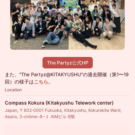
The Partyz公式HP
また、"The Partyz@KITAKYUSHU"の過去開催（第1〜19
回）の様子は
こちら
。
Location
Compass Kokura (Kitakyushu Telework center)
Japan, 〒802-0001 Fukuoka, Kitakyushu, Kokurakita Ward,
Asano, 3-chōme−8−１ AIMビル 6階