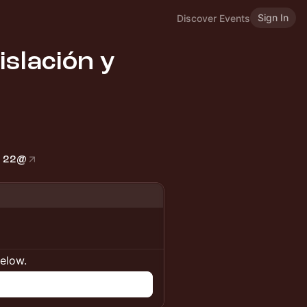
Sign In
Discover Events
islación y
s 22@
below.
n