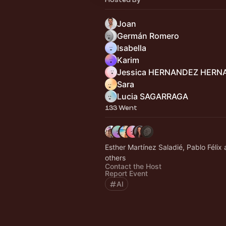
Joan
Germán Romero
Isabella
Karim
Jessica HERNANDEZ HERN
Sara
Lucia SAGARRAGA
133 Went
Esther Martínez Saladié, Pablo Félix
others
Contact the Host
Report Event
AI