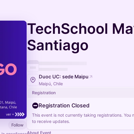
TechSchool Ma
Santiago
Duoc UC: sede Maipu
Maipú, Chile
Registration
Registration Closed
This event is not currently taking registrations. You
to receive updates.
Follow
About Event
 la enseñansa