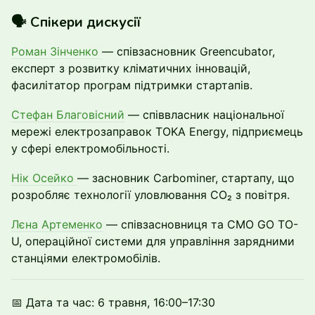
🗣️ Спікери дискусії
Роман Зінченко
— співзасновник Greencubator,
експерт з розвитку кліматичних інновацій,
фасилітатор програм підтримки стартапів.
Стефан Благовісний
— співвласник національної
мережі електрозаправок TOKA Energy, підприємець
у сфері електромобільності.
Нік Осейко
— засновник Carbominer, стартапу, що
розробляє технології уловлювання CO₂ з повітря.
Лєна Артеменко
— співзасновниця та CMO GO TO-
U, операційної системи для управління зарядними
станціями електромобілів.
📅 Дата та час: 6 травня, 16:00–17:30