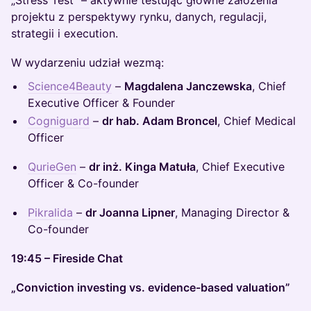
„Stress Test” – aktywnie testując główne założenia
projektu z perspektywy rynku, danych, regulacji,
strategii i execution.
W wydarzeniu udział wezmą:
Science4Beauty
–
Magdalena Janczewska
, Chief
Executive Officer & Founder
Cogniguard
–
dr hab. Adam Broncel
, Chief Medical
Officer
QurieGen
–
dr inż. Kinga Matuła
, Chief Executive
Officer & Co-founder
Pikralida
–
dr Joanna Lipner
, Managing Director &
Co-founder
19:45 – Fireside Chat
„Conviction investing vs. evidence-based valuation”