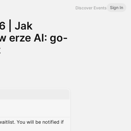
Sign In
Discover Events
 | Jak
 erze AI: go-
ż
itlist. You will be notified if