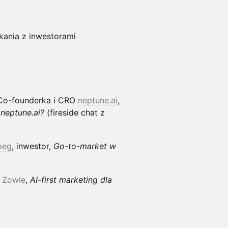
tkania z inwestorami
Co-founderka i CRO
neptune.ai
,
neptune.ai?
(fireside chat z
beg
, inwestor,
Go-to-market w
,
Zowie
,
AI-first marketing dla