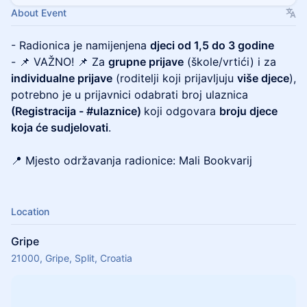
About Event
- Radionica je namijenjena
djeci od 1,5 do 3 godine
- 📌 VAŽNO! 📌 Za
grupne prijave
(škole/vrtići) i za
individualne prijave
(roditelji koji prijavljuju
više djece
),
potrebno je u prijavnici odabrati broj ulaznica
(Registracija - #ulaznice)
koji odgovara
broju djece
koja će sudjelovati
.
📍 Mjesto održavanja radionice: Mali Bookvarij
Location
Gripe
21000, Gripe, Split, Croatia