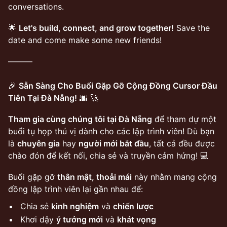
conversations.
🌟
Let's build, connect, and grow together!
Save the
date and come make some new friends!
———
🎉
Sẵn Sàng Cho Buổi Gặp Gỡ Cộng Đồng Cursor Đầu
Tiên Tại Đà Nẵng!
🌆 🚀
Tham gia cùng chúng tôi tại Đà Nẵng
để tham dự một
buổi tụ họp thú vị dành cho các lập trình viên! Dù bạn
là
chuyên gia
hay
người mới bắt đầu
, tất cả đều được
chào đón để kết nối, chia sẻ và truyền cảm hứng! 💻
Buổi gặp gỡ
thân mật, thoải mái
này nhằm mang cộng
đồng lập trình viên lại gần nhau để:
Chia sẻ
kinh nghiệm
và
chiến lược
Khơi dậy
ý tưởng mới
và
khát vọng