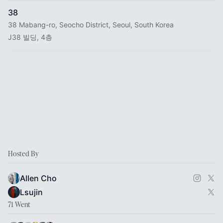
38
38 Mabang-ro, Seocho District, Seoul, South Korea
J38 빌딩, 4층
Hosted By
Allen Cho
Lsujin
71 Went