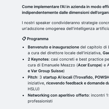
Come implementare l'AI in azienda in modo effi
indipendentemente dalle dimensioni dell'organ
I nostri speaker condivideranno strategie concr
un'adozione omogenea dell'intelligenza artificia
📋 Programma
Benvenuto e inaugurazione
del capitolo di
a cura del direttore locale dell'iniziativa,
Ga
2 Keynotes
: casi concreti e best practice pe
cura di Emanuele Meazzo (
Acer Europe
) e 
e Var Group Suisse
)
Pitch
: 3
startup AI locali (Trovafido, POWSH
iniziative,
ricevendo feedback e domande da 
HSLU)
Networking con aperitivo
offerto
: incontri 
professionisti