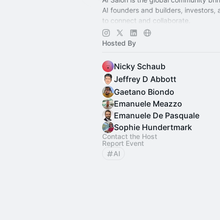
AI founders and builders, investors,
to connect and collaborate.
Decentralized, chapter-based. Laun
Hosted By
in your city!
Nicky Schaub
Jeffrey D Abbott
Gaetano Biondo
Emanuele Meazzo
Emanuele De Pasquale
Sophie Hundertmark
Contact the Host
Report Event
AI