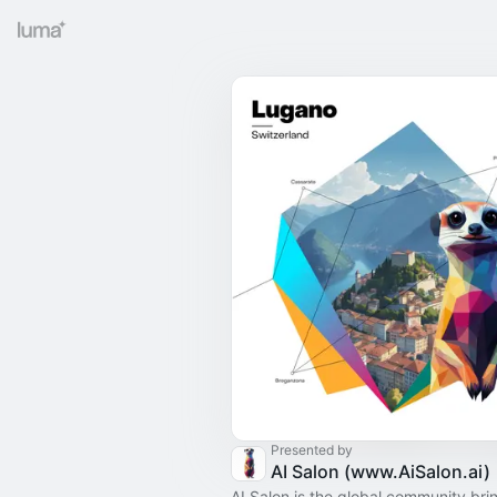
Presented by
AI Salon (www.AiSalon.ai)
AI Salon is the global community bri