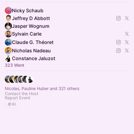
Nicky Schaub
Jeffrey D Abbott
Jasper Wognum
Sylvain Carle
Claude G. Théoret
Nicholas Nadeau
Constance Jaluzot
323 Went
Nicolas, Pauline Huber and 321 others
Contact the Host
Report Event
AI