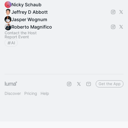
Nicky Schaub
Jeffrey D Abbott
Jasper Wognum
Roberto Magnifico
Contact the Host
Report Event
AI
Get the App
Discover
Pricing
Help