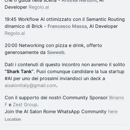
che ti guida nella scelta -
Andrea Nardoni
, AI
Developer
Regolo.ai
19:45
Workflow AI ottimizzato con il Semantic Routing
dinamico di Brick -
Francesco Massa
, AI Developer
Regolo.ai
20:00 Networking con pizza e drink, offerto
generosamente da
Seeweb
.
Dati i contenuti di questo incontro non avremo il solito
“Shark Tank”
. Puoi comunque candidare la tua startup
#AI per uno dei prossimi inviandoci un deck a
aisalonitaly@gmail.com
.
​Con il supporto dei nostri Community Sponsor
Binario
F
e
Zest Group
.
Join the AI Salon Rome WhatsApp Community
here
Location