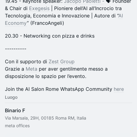
19.45 - Keynote speaker:
Jacopo Paoletti -
🗣️ Founder
& Chair di
Exegesis
| Pioniere dell’AI all’Incrocio tra
Tecnologia, Economia e Innovazione | Autore di “
AI
Economy
” (FrancoAngeli)
​20.30 - Networking con pizza e drinks
---​​-------
​Con il supporto di
Zest Group
Grazie a
Meta
per aver gentilmente messo a
disposizione lo spazio per l’evento.
Join the AI Salon Rome WhatsApp Community
here
Luogo
Binario F
Via Marsala, 29H, 00185 Roma RM, Italia
meta offices