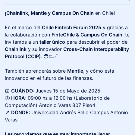
¡Chainlink, Mantle y Campus On Chain
en Chile!
En el marco del
Chile Fintech Forum 2025
y gracias a
la colaboración con
FinteChile & Campus On Chain
, te
invitamos a un
taller único
para descubrir el poder de
Chainlink
y su innovador
Cross-Chain Interoperability
Protocol (CCIP)
. 🧑‍💻🔗
También aprenderás sobre
Mantle
, y cómo está
innovando en el futuro de las finanzas.
​📅
CUÁNDO
: Jueves 15 de Mayo de 2025
🕓
HORA
: 09:00 hs a 12:00 hs (Laboratorio de
Computación) Antonio Varas 807 Piso4
📍
DÓNDE
: Universidad Andrés Bello
Campus Antonio
Varas
Les recordamos que es muy importante llegar