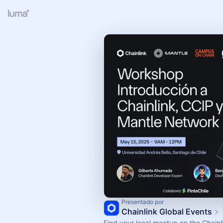
Presentado por
Chainlink Global Events
Find your local meetup on the Chainl