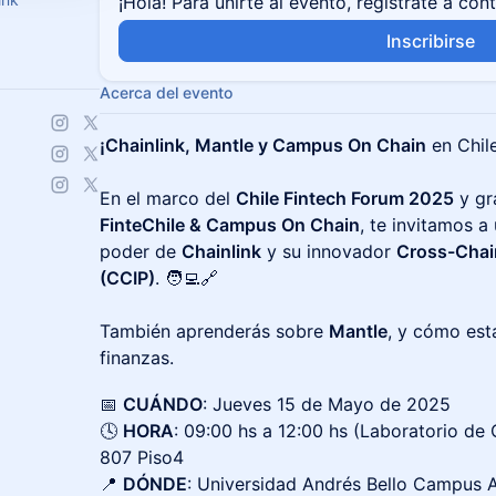
¡Hola! Para unirte al evento, regístrate a con
Inscribirse
Acerca del evento
¡Chainlink, Mantle y Campus On Chain
en Chile
En el marco del
Chile Fintech Forum 2025
y gr
FinteChile & Campus On Chain
, te invitamos a
poder de
Chainlink
y su innovador
Cross-Chain
(CCIP)
. 🧑‍💻🔗
También aprenderás sobre
Mantle
, y cómo est
finanzas.
​📅
CUÁNDO
: Jueves 15 de Mayo de 2025
🕓
HORA
: 09:00 hs a 12:00 hs (Laboratorio d
807 Piso4
📍
DÓNDE
: Universidad Andrés Bello
Campus A