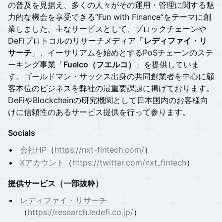
の普及を見据え、多くの人々がその運用・管理に関する魅
力的な機会を享受できる“Fun with Finance”をテーマに創
業しました。主なサービスとして、ブロックチェーンや
DeFiプロトコルのリサーチメディア「
レディファイ・リ
サーチ
」、イーサリアムを始めとするPoSチェーンのステ
ーキング事業「
Fuelco（フエルコ）
」を提供していま
す。ゴールドマン・サックス出身の共同創業者を中心に顧
客本位のビジネスを弊社の最重要課題に掲げております。
DeFiやBlockchainの研究機関として日本国内のお客様向
けに信頼性のあるサービス提供を行って参ります。
Socials
会社HP
（
https://nxt-fintech.com/
）
Xアカウント
（
https://twitter.com/nxt_fintech
）
提供サービス（一部抜粋）
レディファイ・リサーチ
（
https://research.ledefi.co.jp/
）