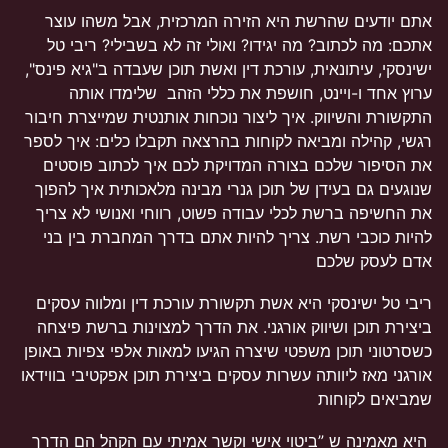
אתם יודעים שהרשת היא הזירה המרכזית, אבל משהו עוצר
אתכם: מה לכתוב? מה יגידו? ואולי זה לא בשבילי? ריבי טל
ישינסקי, עיתונאית, עורכת דין ואשת תוכן שעבדה ב"גיא פינס",
ערוץ אחד ו-ויינט, חושפת את כללי הזהב שלימדו אותה
התקשורת והשיווק. איך ליצור נוכחות אותנטית שמייצרת חיבור
רגשי, קהילה ומביאה לקוחות בהרצאה תקבלו כלים: איך לספר
את הסיפור שלכם בצורה המדויקת לכם איך לכתוב פוסטים
שנוגעים גם בעידן של תוכן גנרי מבינה מלאכותית איך להפוך
את החשיפה ברשת לכלי עבודה פשוט, רווחי ואנושי לא צריך
להיות כוכבי רשת. צריך להיות אתם בדרך המחברת בין בני
אדם לעסק שלכם
ריבי טל ישינסקי היא אשת תקשורת עורכת דין ומלווה עסקים
ביצירת תוכן ושיווק אורגני. את הדרך למצוינות ברשת פיצחה
כשסרטוני תוכן משפטי שיצרה הגיעו למאות אלפי צפיות באופן
אורגני מאז ליוותה עשרות עסקים ביצירת תוכן אפקטיבי בווידאו
שמביאים לקוחות
היא מאמינה ש ”ביטוי אישי וקשר אמיתי עם הקהל הם הדרך