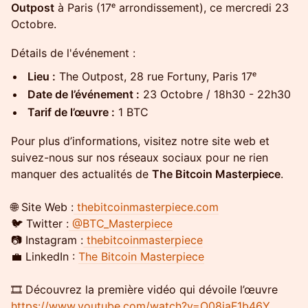
Outpost
à Paris (17ᵉ arrondissement), ce mercredi 23
Octobre.
Détails de l'événement :
Lieu :
The Outpost, 28 rue Fortuny, Paris 17ᵉ
Date de l’événement :
23 Octobre / 18h30 - 22h30
Tarif de l’œuvre :
1 BTC
Pour plus d’informations, visitez notre site web et
suivez-nous sur nos réseaux sociaux pour ne rien
manquer des actualités de
The Bitcoin Masterpiece
.
🌐 Site Web :
thebitcoinmasterpiece.com
🐦 Twitter :
@BTC_Masterpiece
📷 Instagram :
thebitcoinmasterpiece
💼 LinkedIn :
The Bitcoin Masterpiece
🎞 Découvrez la première vidéo qui dévoile l’œuvre
https://www.youtube.com/watch?v=O08jaF1b46Y