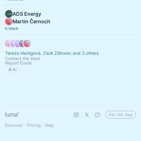
ADS Energy
Martin Černoch
5 Went
Tereza Hartigová, Zsolt Záhorec and 3 others
Contact the Host
Report Event
AI
Get the App
Discover
Pricing
Help