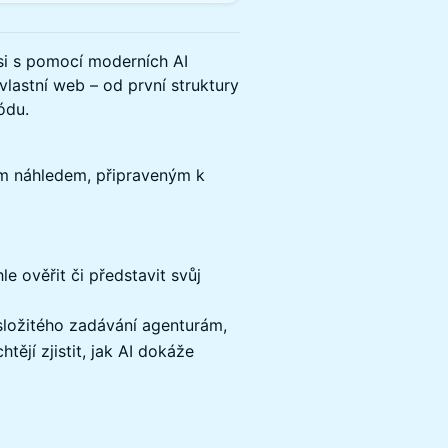
si s pomocí moderních AI
vlastní web – od první struktury
ódu.
m náhledem, připraveným k
hle ověřit či představit svůj
 složitého zadávání agenturám,
htějí zjistit, jak AI dokáže