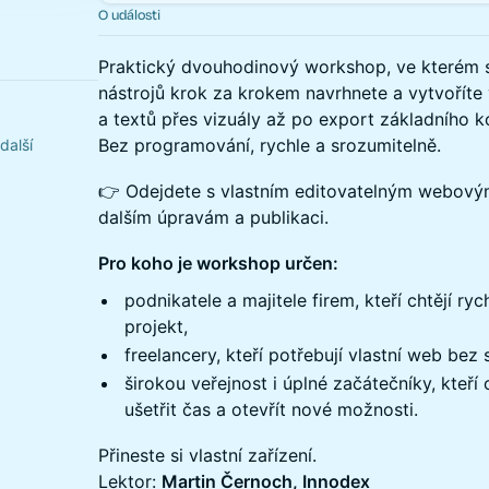
O události
Praktický dvouhodinový workshop, ve kterém 
nástrojů krok za krokem navrhnete a vytvoříte 
a textů přes vizuály až po export základního k
Bez programování, rychle a srozumitelně.
další
👉 Odejdete s vlastním editovatelným webový
dalším úpravám a publikaci.
Pro koho je workshop určen:
podnikatele a majitele firem, kteří chtějí ryc
projekt,
freelancery, kteří potřebují vlastní web bez
širokou veřejnost i úplné začátečníky, kteří c
ušetřit čas a otevřít nové možnosti.
Přineste si vlastní zařízení.
Lektor:
Martin Černoch, Innodex