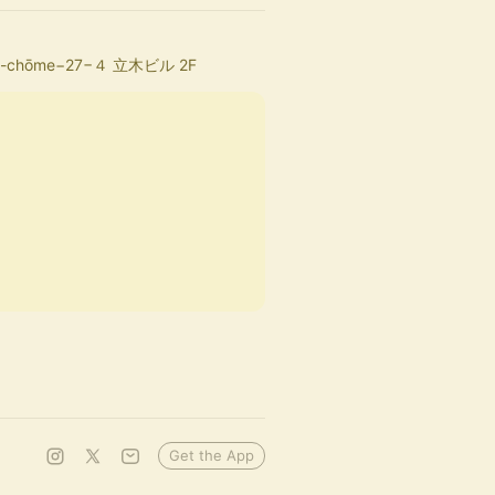
a, 3-chōme−27−４ 立木ビル 2F
Get the App