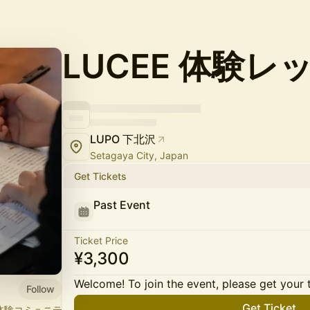
LUCEE 体験レ
LUPO 下北沢
Setagaya City, Japan
Get Tickets
Past Event
Ticket Price
¥3,300
Welcome! To join the event, please get your 
Follow
Get Ticket
×体験コミュニテ