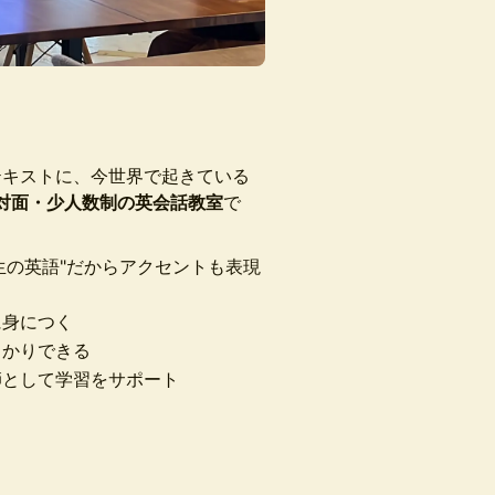
テキストに、今世界で起きている
対面・少人数制の英会話教室
で
— "生の英語"だからアクセントも表現
に身につく
っかりできる
として学習をサポート