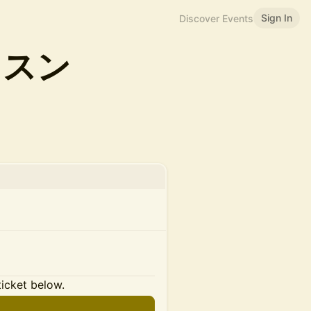
Sign In
Discover Events
ッスン
ticket below.