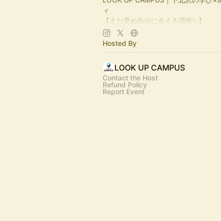
ィ
【まだ見ぬ自分に会える場所✨】
ヨガ・ダンス・演劇からビジネスセ
多彩なイベントを毎月開催中🎭
Hosted By
学びと実践、表現と挑戦が交差する
下北沢の新しいカルチャースペース
LOOK UP CAMPUS
📍 スタジオBASE（撮影・レッスン対
Contact the Host
Refund Policy
☕ カフェLUC併設
Report Event
🤝 温かいコミュニティ
一歩踏み出したいあなたを応援します