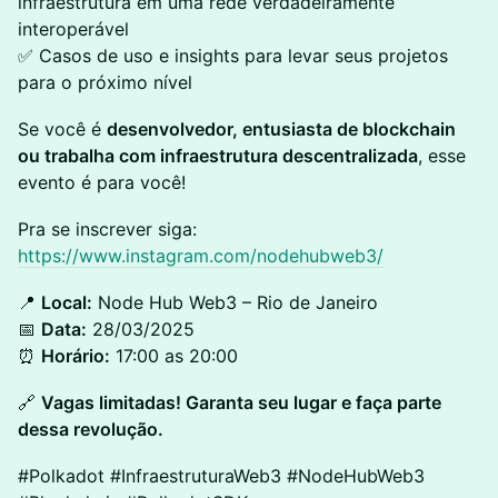
infraestrutura em uma rede verdadeiramente
interoperável
✅ Casos de uso e insights para levar seus projetos
para o próximo nível
Se você é
desenvolvedor, entusiasta de blockchain
ou trabalha com infraestrutura descentralizada
, esse
evento é para você!
Pra se inscrever siga:
https://www.instagram.com/nodehubweb3/
📍
Local:
Node Hub Web3 – Rio de Janeiro
📅
Data:
28/03/2025
⏰
Horário:
17:00 as 20:00
🔗
Vagas limitadas! Garanta seu lugar e faça parte
dessa revolução.
#Polkadot #InfraestruturaWeb3 #NodeHubWeb3