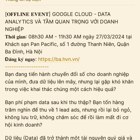
[𝐎𝐅𝐅𝐋𝐈𝐍𝐄 𝐄𝐕𝐄𝐍𝐓] GOOGLE CLOUD - DATA
ANALYTICS VÀ TẦM QUAN TRỌNG VỚI DOANH
NGHIỆP
𝐓𝐡𝐨̛̀𝐢 𝐠𝐢𝐚𝐧: 08h30 AM - 11h30 AM ngày 27/03/2024 tại
Khách sạn Pan Pacific, số 1 đường Thanh Niên, Quận
Ba Đình, Hà Nội
Đ
𝐚̆𝐧𝐠 𝐤𝐲́ 𝐧𝐠𝐚𝐲:
https://ba.hvn.vn/
--------------------
Bạn đang tiến hành chuyển đổi số cho doanh nghiệp
của mình, đưa dữ liệu lên mây, nhưng lại gặp khó khăn
trong việc khai thác chúng một cách hiệu quả?
Bạn phí phạm data sau khi thu thập? Bạn tốn hàng
trăm nghìn để thu về 1 lead ads, nhưng rồi lại bỏ ngỏ,
không lưu trữ, không chăm sóc để rồi làm mất đi cơ
hội kinh doanh?
Dữ liệu (Data) đã trở thành một tài nguyên quý giá và