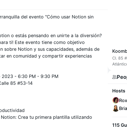
arranquilla del evento "Cómo usar Notion sin
ion o estás pensando en unirte a la diversión?
ara ti! Este evento tiene como objetivo
ón sobre Notion y sus capacidades, además de
Koomb
star en comunidad y compartir experiencias
Cl. 85 #
Atlánti
de 2023 - 6:30 PM - 9:30 PM
Peo
Calle 85 #53-14
Hosts
Rox
Bri
roductividad
otion: Crea tu primera plantilla utilizando
115 Gu