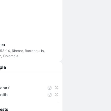
ea
53-14, Riomar, Barranquilla,
co, Colombia
ple
ana⚡️
anith
ests