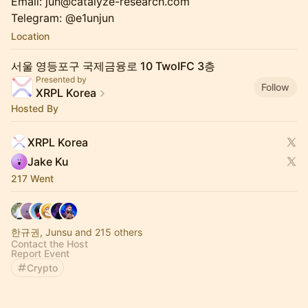
Email: jun@catalyze-research.com
Telegram: @e1unjun
Location
서울 영등포구 국제금융로 10 TwoIFC 3층
Presented by
Follow
XRPL Korea
Hosted By
XRPL Korea
Jake Ku
217 Went
한규권, Junsu and 215 others
Contact the Host
Report Event
Crypto