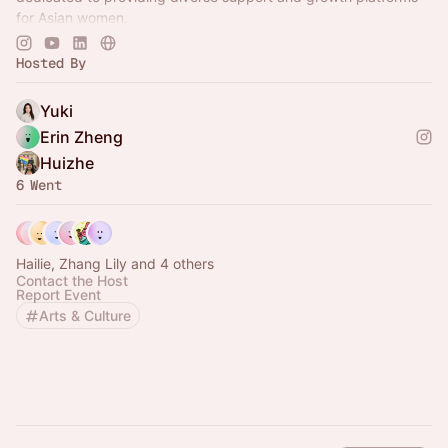
for Asian women.
We are Girls Only community!
Hosted By
bonjourgirls.org
Yuki
Erin Zheng
Huizhe
6 Went
Hailie, Zhang Lily and 4 others
Contact the Host
Report Event
Arts & Culture