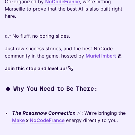
Co-organized by
NoCodeFrance
, we're hitting
Marseille to prove that the best AI is also built right
here.
👉 No fluff, no boring slides.
Just raw success stories
,
and the best NoCode
community in the game, hosted by
Muriel Imbert
🫂
Join this stop and level up!
🚀
🔥 Why You Need to Be There:
The Roadshow Connection
⚡️
:
We’re bringing the
Make
x
NoCodeFrance
energy directly to you.