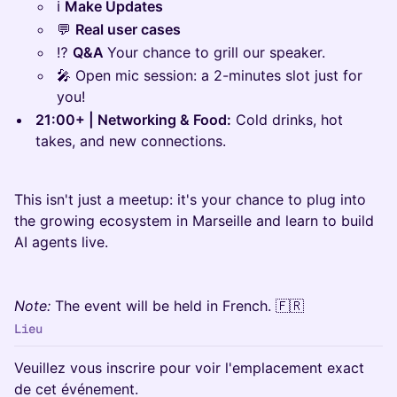
ℹ️
Make Updates
💬
Real user cases
⁉️
Q&A
Your chance to grill our speaker.
🎤 Open mic session: a 2-minutes slot just for
you!
21:00+ | Networking & Food:
Cold drinks, hot
takes, and new connections.
This isn't just a meetup: it's your chance to plug into
the growing ecosystem in Marseille and learn to build
AI agents live.
Note:
The event will be held in French. 🇫🇷
Lieu
Veuillez vous inscrire pour voir l'emplacement exact
de cet événement.