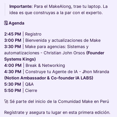
Importante:
Para el MakeAlong, trae tu laptop. La
idea es que construyas a la par con el experto.
🗓️ Agenda
2:45 PM
| Registro
3:00 PM
| Bienvenida y actualizaciones de Make
3:30 PM
| Make para agencias: Sistemas y
automatizaciones - Christian John Orsos
(Founder
Systems Kings)
4:00 PM
| Break & Networking
4:30 PM
| Construye tu Agente de IA -
J
hon Miranda
(Notion Ambassador & Co-founder IA LABS)
5:30 PM
| Q&A
5:50 PM
| Cierre
🚀 Sé parte del inicio de la Comunidad Make en Perú
Regístrate y asegura tu lugar en esta primera edición.