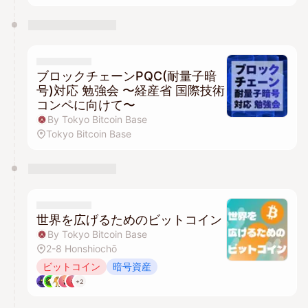
ブロックチェーンPQC(耐量子暗
号)対応 勉強会 〜経産省 国際技術
コンペに向けて〜
By Tokyo Bitcoin Base
Tokyo Bitcoin Base
世界を広げるためのビットコイン
By Tokyo Bitcoin Base
2-8 Honshiochō
ビットコイン
暗号資産
+2