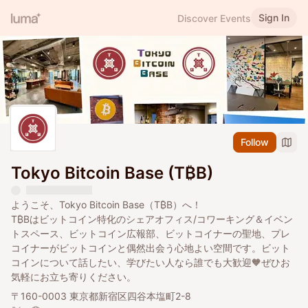
Sign In
Discover Events
Follow
Tokyo Bitcoin Base (T₿B)
ようこそ、Tokyo Bitcoin Base（T₿B）へ！
T₿Bはビットコイン特化のシェアオフィス/コワーキング＆イベン
トスペース、ビットコイン広報部、ビットコイナーの聖地、プレ
コイナーがビットコインと偶然出会う心地よい空間です。ビット
コインについて話したい、学びたい人なら誰でも大歓迎🧡ぜひお
気軽にお立ち寄りください。
〒160-0003 東京都新宿区四谷本塩町2-8