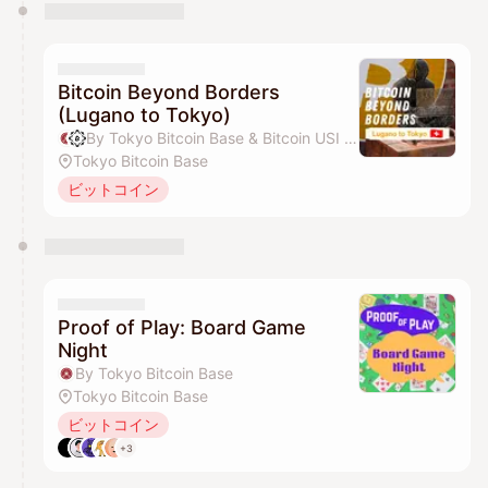
Bitcoin Beyond Borders
(Lugano to Tokyo)
By Tokyo Bitcoin Base & Bitcoin USI Club
Tokyo Bitcoin Base
ビットコイン
Proof of Play: Board Game
Night
By Tokyo Bitcoin Base
Tokyo Bitcoin Base
ビットコイン
+3