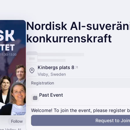
Nordisk AI-suveräni
konkurrenskraft
Kinbergs plats 8
Visby, Sweden
Registration
Past Event
Welcome! To join the event, please register 
Request to Joi
Follow
on Valley AI