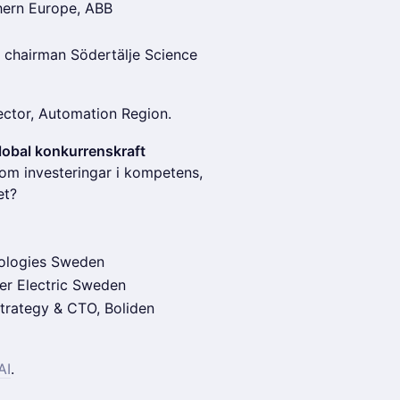
thern Europe, ABB
 chairman Södertälje Science
ector, Automation Region.
global konkurrenskraft
nom investeringar i kompetens,
et?
nologies Sweden
er Electric Sweden
Strategy & CTO, Boliden
AI
.