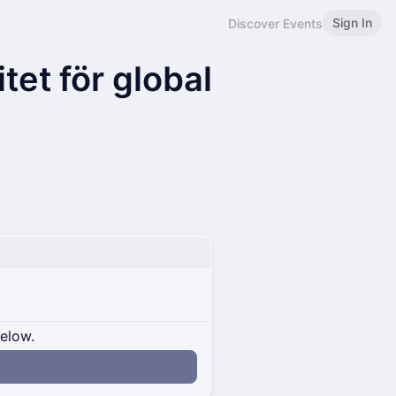
Sign In
Discover Events
tet för global
below.
n