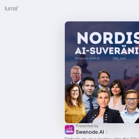
Presented by
Swenode.AI
Embark on your journey into the Silic