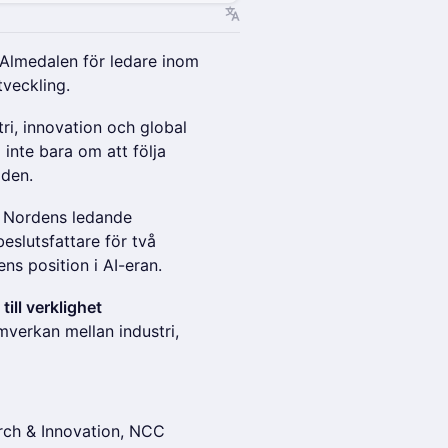
 Almedalen för ledare inom
tveckling.
tri, innovation och global
inte bara om att följa
 den.
v Nordens ledande
beslutsfattare för två
ns position i AI-eran.
ill verklighet
verkan mellan industri,
rch & Innovation, NCC