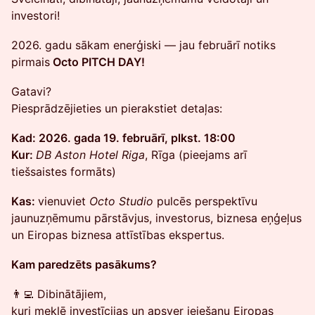
investori!
2026. gadu sākam enerģiski — jau februārī notiks
pirmais
Octo PITCH DAY!
Gatavi?
Piesprādzējieties un pierakstiet detaļas:
Kad: 2026. gada 19. februārī, plkst. 18:00
Kur:
DB Aston Hotel Riga
, Rīga (pieejams arī
tiešsaistes formāts)
Kas:
vienuviet
Octo Studio
pulcēs perspektīvu
jaunuzņēmumu pārstāvjus, investorus, biznesa eņģeļus
un Eiropas biznesa attīstības ekspertus.
Kam paredzēts pasākums?
👨‍💻 Dibinātājiem,
kuri meklē investīcijas un apsver ieiešanu Eiropas