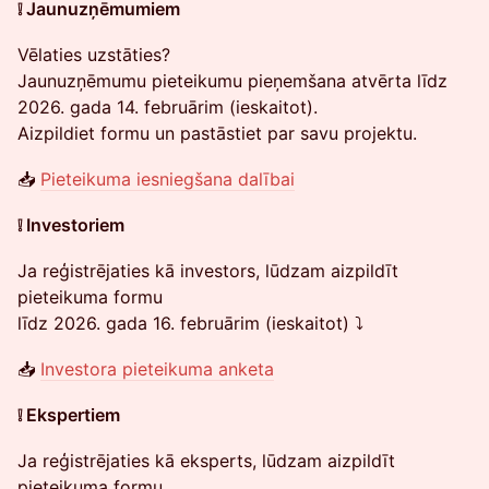
❕ Jaunuzņēmumiem
Vēlaties uzstāties?
Jaunuzņēmumu pieteikumu pieņemšana atvērta līdz
2026. gada 14. februārim (ieskaitot).
Aizpildiet formu un pastāstiet par savu projektu.
📥
Pieteikuma iesniegšana dalībai
❕ Investoriem
Ja reģistrējaties kā investors, lūdzam aizpildīt
pieteikuma formu
līdz 2026. gada 16. februārim (ieskaitot) ⤵️
📥
Investora pieteikuma anketa
❕ Ekspertiem
Ja reģistrējaties kā eksperts, lūdzam aizpildīt
pieteikuma formu