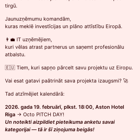
tirgū.
Jaunuzņēmumu komandām,
kuras meklē investīcijas un plāno attīstību Eiropā.
👨‍💼 IT uzņēmējiem,
kuri vēlas atrast partnerus un saņemt profesionālu
atbalstu.
🇪🇺 Tiem, kuri sapņo pārcelt savu projektu uz Eiropu.
Vai esat gatavi paātrināt sava projekta izaugsmi? 🚀
Tad atzīmējiet kalendārā:
2026. gada 19. februārī, plkst. 18:00, Aston Hotel
Riga
→ Octo PITCH DAY!
Un noteikti aizpildiet pieteikuma anketu savai
kategorijai — tā ir šī ziņojuma beigās!