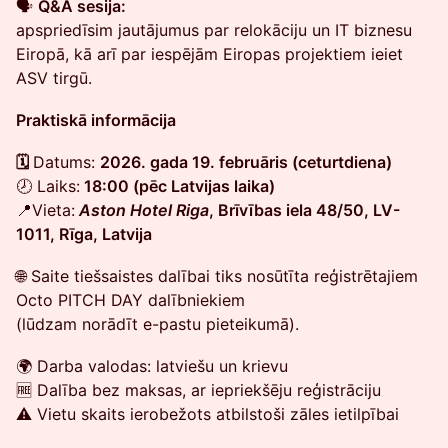
🗣
Q&A sesija:
apspriedīsim jautājumus par relokāciju un IT biznesu
Eiropā, kā arī par iespējām Eiropas projektiem ieiet
ASV tirgū.
Praktiskā informācija
🗓
Datums:
2026. gada 19. februāris (ceturtdiena)
🕗 Laiks:
18:00 (pēc Latvijas laika)
📍Vieta:
Aston Hotel Riga
, Brīvības iela 48/50, LV-
1011, Rīga, Latvija
🌐 Saite tiešsaistes dalībai tiks nosūtīta reģistrētajiem
Octo PITCH DAY dalībniekiem
(lūdzam norādīt e-pastu pieteikumā).
🌍 Darba valodas: latviešu un krievu
🆓 Dalība bez maksas, ar iepriekšēju reģistrāciju
⚠️ Vietu skaits ierobežots atbilstoši zāles ietilpībai