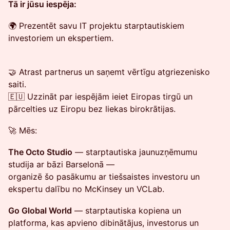
Tā ir jūsu iespēja:
🌍 Prezentēt savu IT projektu starptautiskiem
investoriem un ekspertiem.
🤝 Atrast partnerus un saņemt vērtīgu atgriezenisko
saiti.
🇪🇺 Uzzināt par iespējām ieiet Eiropas tirgū un
pārcelties uz Eiropu bez liekas birokrātijas.
🚀 Mēs:
The Octo Studio
— starptautiska jaunuzņēmumu
studija ar bāzi Barselonā —
organizē šo pasākumu ar tiešsaistes investoru un
ekspertu dalību no McKinsey un VCLab.
Go Global World
— starptautiska kopiena un
platforma, kas apvieno dibinātājus, investorus un