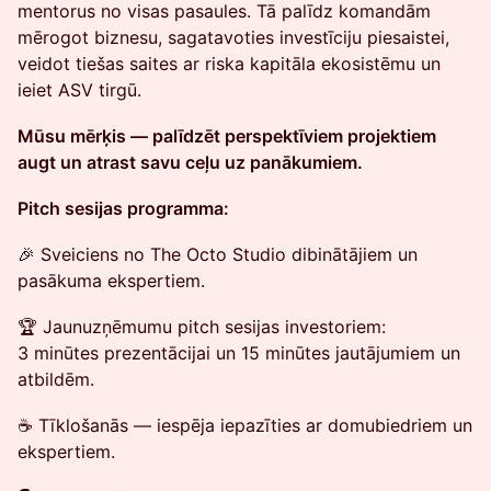
mentorus no visas pasaules. Tā palīdz komandām
mērogot biznesu, sagatavoties investīciju piesaistei,
veidot tiešas saites ar riska kapitāla ekosistēmu un
ieiet ASV tirgū.
Mūsu mērķis — palīdzēt perspektīviem projektiem
augt un atrast savu ceļu uz panākumiem.
Pitch sesijas programma:
🎉 Sveiciens no The Octo Studio dibinātājiem un
pasākuma ekspertiem.
🏆 Jaunuzņēmumu pitch sesijas investoriem:
3 minūtes prezentācijai un 15 minūtes jautājumiem un
atbildēm.
☕️ Tīklošanās — iespēja iepazīties ar domubiedriem un
ekspertiem.