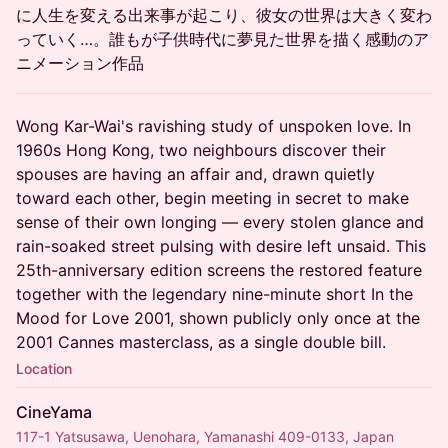
に人生を変える出来事が起こり、彼女の世界は大きく変わ
っていく…。誰もが子供時代に夢見た世界を描く感動のア
ニメーション作品
Wong Kar-Wai's ravishing study of unspoken love. In
1960s Hong Kong, two neighbours discover their
spouses are having an affair and, drawn quietly
toward each other, begin meeting in secret to make
sense of their own longing — every stolen glance and
rain-soaked street pulsing with desire left unsaid. This
25th-anniversary edition screens the restored feature
together with the legendary nine-minute short In the
Mood for Love 2001, shown publicly only once at the
2001 Cannes masterclass, as a single double bill.
Location
CineYama
117-1 Yatsusawa, Uenohara, Yamanashi 409-0133, Japan