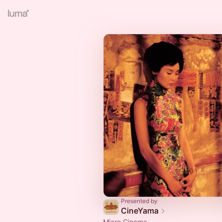
Presented by
CineYama
Micro Cinema