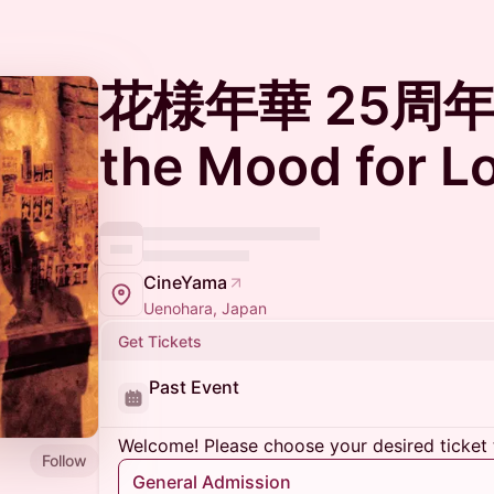
花様年華 25周年特
the Mood for L
CineYama
Uenohara, Japan
Get Tickets
Past Event
Welcome! Please choose your desired ticket 
Follow
General Admission