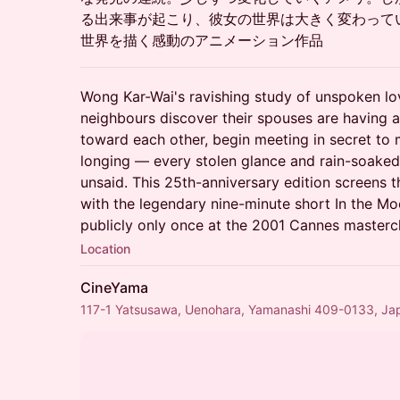
る出来事が起こり、彼女の世界は大きく変わって
世界を描く感動のアニメーション作品
Wong Kar-Wai's ravishing study of unspoken lo
neighbours discover their spouses are having a
toward each other, begin meeting in secret to
longing — every stolen glance and rain-soaked s
unsaid. This 25th-anniversary edition screens t
with the legendary nine-minute short In the M
publicly only once at the 2001 Cannes mastercla
Location
CineYama
117-1 Yatsusawa, Uenohara, Yamanashi 409-0133, Ja