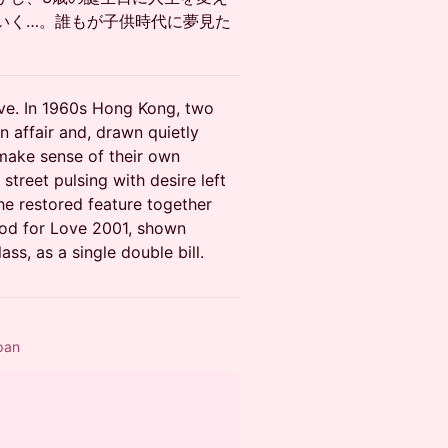
いく…。誰もが子供時代に夢見た
ve. In 1960s Hong Kong, two
n affair and, drawn quietly
 make sense of their own
treet pulsing with desire left
he restored feature together
ood for Love 2001, shown
ss, as a single double bill.
pan