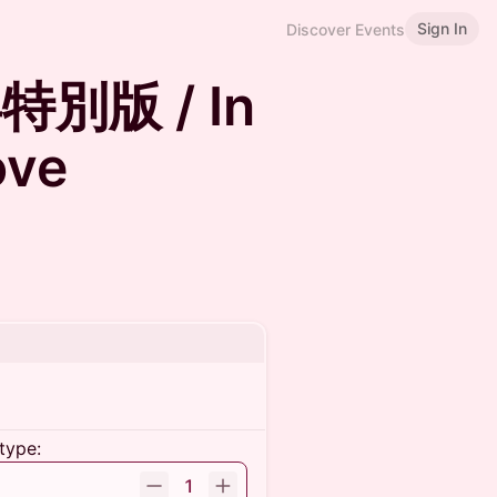
Sign In
Discover Events
別版 / In
ove
type:
1