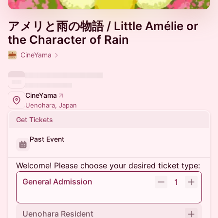
アメリと雨の物語 / Little Amélie or
the Character of Rain
CineYama
CineYama
Uenohara, Japan
Get Tickets
Past Event
Welcome! Please choose your desired ticket type:
General Admission
1
Uenohara Resident