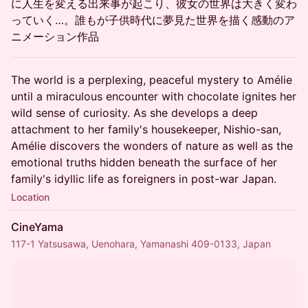
に人生を変える出来事が起こり、彼女の世界は大きく変わ
っていく…。誰もが子供時代に夢見た世界を描く感動のア
ニメーション作品
The world is a perplexing, peaceful mystery to Amélie
until a miraculous encounter with chocolate ignites her
wild sense of curiosity. As she develops a deep
attachment to her family's housekeeper, Nishio-san,
Amélie discovers the wonders of nature as well as the
emotional truths hidden beneath the surface of her
family's idyllic life as foreigners in post-war Japan.
Location
CineYama
117-1 Yatsusawa, Uenohara, Yamanashi 409-0133, Japan