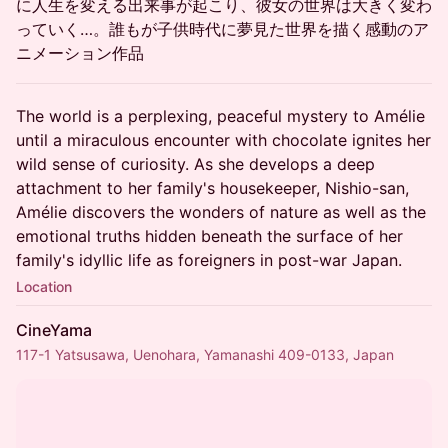
に人生を変える出来事が起こり、彼女の世界は大きく変わ
っていく…。誰もが子供時代に夢見た世界を描く感動のア
ニメーション作品
The world is a perplexing, peaceful mystery to Amélie
until a miraculous encounter with chocolate ignites her
wild sense of curiosity. As she develops a deep
attachment to her family's housekeeper, Nishio-san,
Amélie discovers the wonders of nature as well as the
emotional truths hidden beneath the surface of her
family's idyllic life as foreigners in post-war Japan.
Location
CineYama
117-1 Yatsusawa, Uenohara, Yamanashi 409-0133, Japan