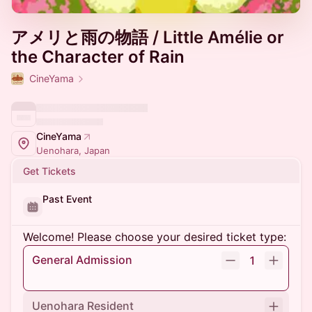
アメリと雨の物語 / Little Amélie or
the Character of Rain
CineYama
CineYama
Uenohara, Japan
Get Tickets
Past Event
Welcome! Please choose your desired ticket type:
General Admission
1
Uenohara Resident