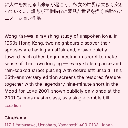
に人生を変える出来事が起こり、彼女の世界は大きく変わ
っていく…。誰もが子供時代に夢見た世界を描く感動のア
ニメーション作品
Wong Kar-Wai's ravishing study of unspoken love. In
1960s Hong Kong, two neighbours discover their
spouses are having an affair and, drawn quietly
toward each other, begin meeting in secret to make
sense of their own longing — every stolen glance and
rain-soaked street pulsing with desire left unsaid. This
25th-anniversary edition screens the restored feature
together with the legendary nine-minute short In the
Mood for Love 2001, shown publicly only once at the
2001 Cannes masterclass, as a single double bill.
Location
CineYama
117-1 Yatsusawa, Uenohara, Yamanashi 409-0133, Japan