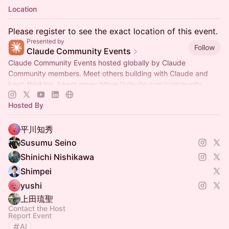
Location
Please register to see the exact location of this event.
Presented by
Follow
Claude Community Events
Claude Community Events hosted globally by Claude
Community members. Meet others building with Claude and
keep thinking. Learn more:
https://claude.com/community
Hosted By
平川知秀
Susumu Seino
Shinichi Nishikawa
Shimpei
yushi
上田琉聖
Contact the Host
Report Event
AI