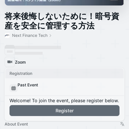
将来後悔しないために！暗号資
産を安全に管理する方法
Next Finance Tech
Zoom
Registration
Past Event
Welcome! To join the event, please register below.
Register
About Event