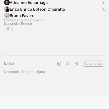
Adrianno Esnarriaga
Enzo Enrico Boteon Chiuratto
Bruno Favero
Contactar o Organizador
Denunciar Evento
IA
Obter a App
Descobrir
Preços
Ajuda