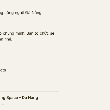
ồng công nghệ Đà Nẵng.
ho chúng mình. Ban tổ chức sẽ
ận nhé.
ects
king Space – Da Nang
etnam