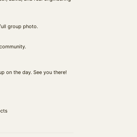
ull group photo.
 community.
 up on the day. See you there!
ects