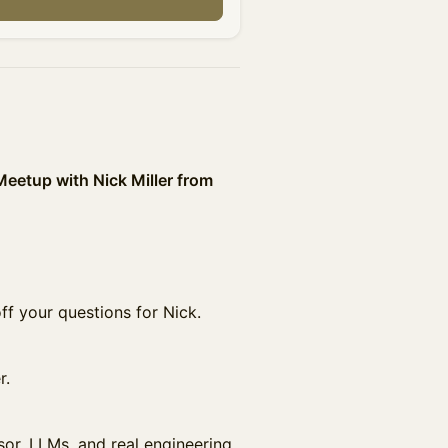
eetup with Nick Miller from
f your questions for Nick.
r.
sor, LLMs, and real engineering