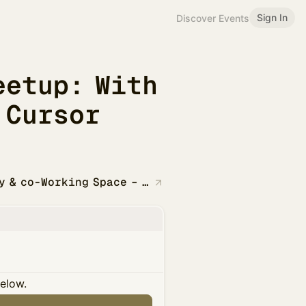
Sign In
Discover Events
eetup: With
 Cursor
The Local Beans | Coffee - Roastery & co-Working Space – Da Nang
below.