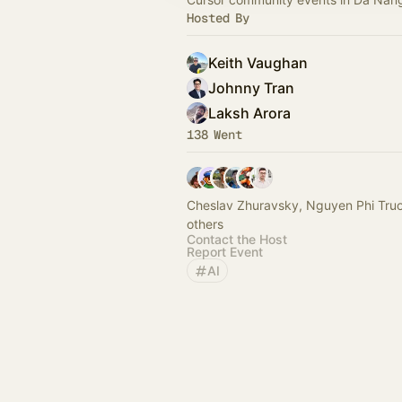
Hosted By
Keith Vaughan
Johnny Tran
Laksh Arora
138 Went
Cheslav Zhuravsky, Nguyen Phi Tru
others
Contact the Host
Report Event
AI