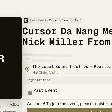
Featured in 
Cursor Community
Cursor Da Nang M
Nick Miller From
Hải Châu, Vietnam
Registration
Past Event
Welcome! To join the event, please register 
Follow
g, Vietnam