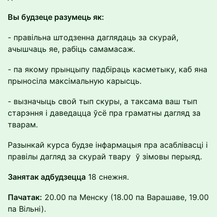
Вы будзеце разумець як:
- правільна штодзенна даглядаць за скурай,
ачышчаць яе, рабіць самамасаж.
- па якому прынцыпу падбіраць касметыку, каб яна
прыносіла максімальную карысць.
- вызначыць свой тып скуры, а таксама ваш тып
старэння і даведацца ўсё пра граматны дагляд за
тварам.
Разынкай курса будзе інфармацыя пра асаблівасці і
правілы дагляд за скурай твару ў зімовы перыяд.
Занятак адбудзецца
18 снежня.
Пачатак:
20.00 па Менску (18.00 па Варашаве, 19.00
па Вільні).