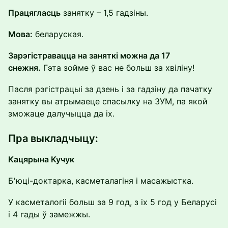
Працягласць
занятку – 1,5 гадзіны.
Мова:
беларуская.
Зарэгістравацца на заняткі можна да 17
снежня.
Гэта зойме ў вас не больш за хвіліну!
Пасля рэгістрацыі за дзень і за гадзіну да пачатку
занятку вы атрымаеце спасылку на ЗУМ, па якой
зможаце далучыцца да іх.
Пра выкладчыцу:
Кацярына Кучук
Б'юці-доктарка, касметалагіня і масажыстка.
У касметалогіі больш за 9 год, з іх 5 год у Беларусі
і 4 гады ў замежжы.