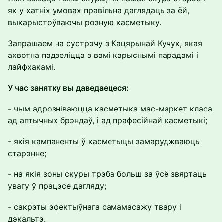
як у хатніх умовах правільна даглядаць за ёй,
выкарыстоўваючы розную касметыку.
Запрашаем на сустрэчу з Кацярынай Кучук, якая
ахвотна падзеліцца з вамі карыснымі парадамі і
лайфхакамі.
У час занятку вы даведаецеся:
- чым адрозніваюцца касметыка мас-маркет класа
ад аптычных брэндаў, і ад прафесійнай касметыкі;
- якія кампаненты ў касметыцы замаруджваюць
старэнне;
- на якія зоны скуры трэба больш за ўсё звяртаць
увагу ў працэсе дагляду;
- сакрэты эфектыўнага самамасажу твару і
дэкальтэ.