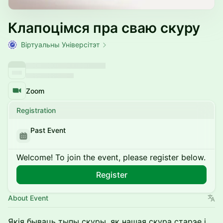
Клапоцімся пра сваю скуру
Віртуальны Універсітэт
Zoom
Registration
Past Event
Welcome! To join the event, please register below.
Register
About Event
Якія бываць тыпы скуры, як нашая скура старэе і