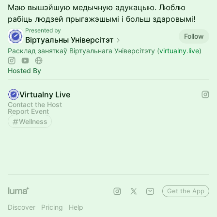
Маю вышэйшую медычную адукацыю. Люблю
рабіць людзей прыгажэшымі і больш здаровымі!
Presented by
Follow
Віртуальны Універсітэт
Расклад заняткаў Віртуальнага Універсітэту (
virtualny.live
)
Hosted By
Virtualny Live
Contact the Host
Report Event
Wellness
Get the App
Discover
Pricing
Help