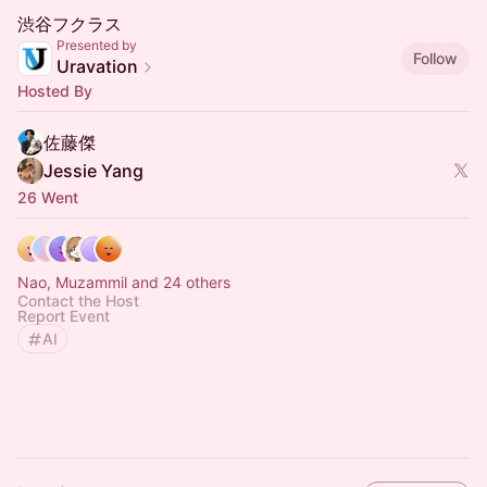
渋谷フクラス
Presented by
Follow
Uravation
Hosted By
佐藤傑
Jessie Yang
26 Went
Nao, Muzammil and 24 others
Contact the Host
Report Event
AI