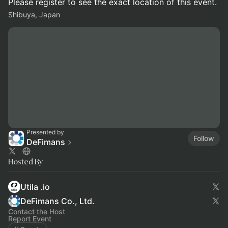
Please register to see the exact location of this event.
Shibuya, Japan
Presented by
Follow
DeFimans
Hosted By
Utila .io
DeFimans Co., Ltd.
Contact the Host
Report Event