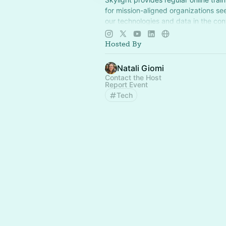
for mission-aligned organizations se
our technologies and data in the con
fight against IUU fishing.
Hosted By
Natali Giomi
Contact the Host
Report Event
Tech