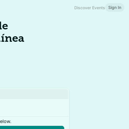
Sign In
Discover Events
de
línea
below.